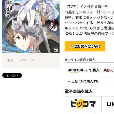
【TVアニメ大好評放送中!!】
白熱するシルフィー対ルシェリ
最中、右眼にダメージを負っ
ッシュバックする。彼女の秘め
ルシェリアの知られざる裏側を
収録！ 話題沸騰中の冒険ファ
試し読み！
オンライン書店で購入
発売日：2024.07.25
電子書籍で購入