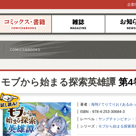
企業
コミックス
雑誌
お知らせ
モブから始まる探索英雄譚
第4
著者：
海翔
/
てりてりお
/
あるみ
ISBN：978-4-253-30684-3
試し読み！
レーベル：
ヤングチャンピオン・
シリーズ：
モブから始まる探索英