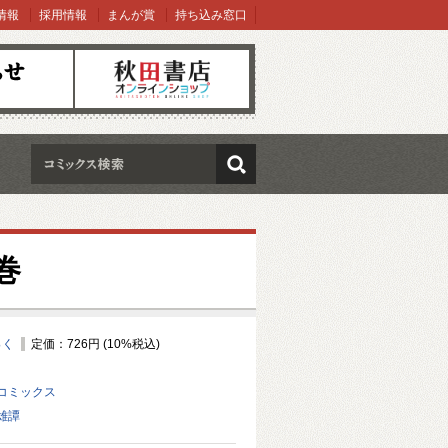
情報
採用情報
まんが賞
持ち込み窓口
オンラインショップ
検索
巻
っく
定価：726円 (10%税込)
コミックス
雄譚