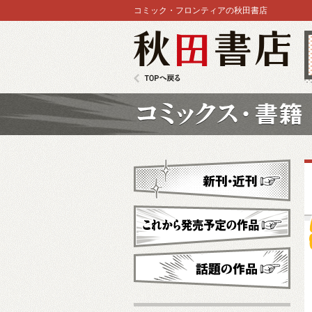
コミック・フロンティアの秋田書店
秋田書店
TOPへ戻る
コミックス
新刊・近刊
これから発売予定
話題の作品