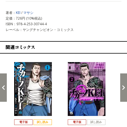
著者：
KEI
/
マサシ
定価：726円 (10%税込)
ISBN：978-4-253-30744-4
レーベル：ヤングチャンピオン・コミックス
関連コミックス
戻る
進む
電子版
試し読み
電子版
試し読み