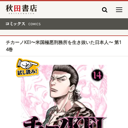
秋田書店
コミックス COMICS
チカーノKEI〜米国極悪刑務所を生き抜いた日本人〜 第1
4巻