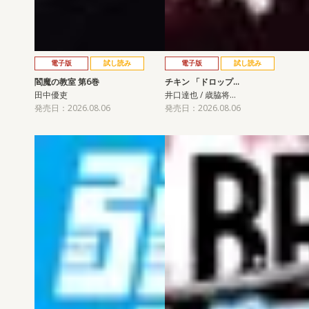
電子版
試し読み
電子版
試し読み
閻魔の教室 第6巻
チキン 「ドロップ…
田中優吏
井口達也 / 歳脇将…
発売日：2026.08.06
発売日：2026.08.06