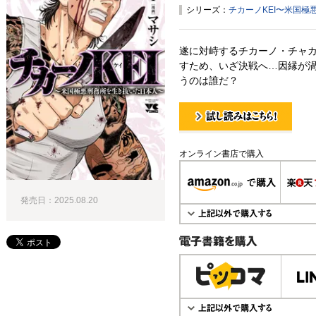
シリーズ：
チカーノKEI〜米国
遂に対峙するチカーノ・チャ
すため、いざ決戦へ…因縁が
うのは誰だ？
試し読み！
オンライン書店で購入
発売日：2025.08.20
電子書籍で購入