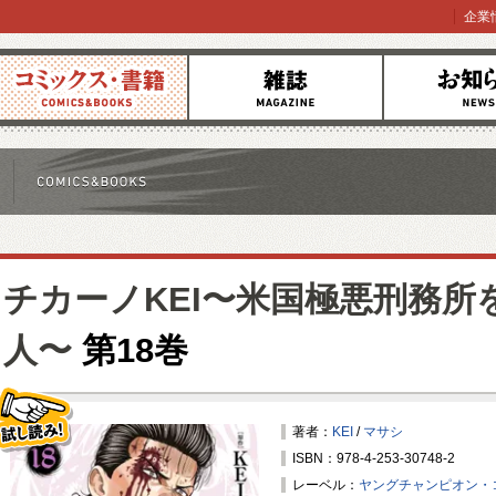
企業
コミックス
雑誌
お知らせ
チカーノKEI〜米国極悪刑務所
人〜
第18巻
著者：
KEI
/
マサシ
ISBN：978-4-253-30748-2
試し読み！
レーベル：
ヤングチャンピオン・