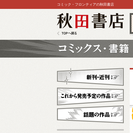
コミック・フロンティアの秋田書店
秋田書店
TOPへ戻る
コミックス
新刊・近刊
これから発売予定
話題の作品