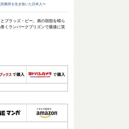
極悪刑務所を生き抜いた日本人〜
カとブラッズ・ビー。弟の宿怨を晴ら
渦巻くランパークプリズンで最後に笑