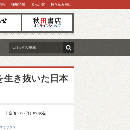
情報
採用情報
まんが賞
持ち込み窓口
オンラインショップ
検索
を生き抜いた日本
定価：792円 (10%税込)
コミックス