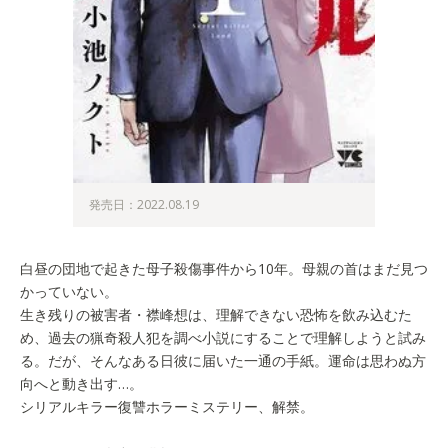
発売日：2022.08.19
白昼の団地で起きた母子殺傷事件から10年。母親の首はまだ見つ
かっていない。
生き残りの被害者・襟峰想は、理解できない恐怖を飲み込むた
め、過去の猟奇殺人犯を調べ小説にすることで理解しようと試み
る。だが、そんなある日彼に届いた一通の手紙。運命は思わぬ方
向へと動き出す…。
シリアルキラー復讐ホラーミステリー、解禁。