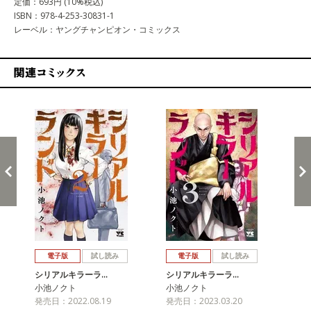
定価：693円 (10%税込)
ISBN：978-4-253-30831-1
レーベル：ヤングチャンピオン・コミックス
関連コミックス
戻る
進む
電子版
試し読み
電子版
試し読み
シリアルキラーラ…
シリアルキラーラ…
シ
小池ノクト
小池ノクト
小
発売日：2022.08.19
発売日：2023.03.20
発売