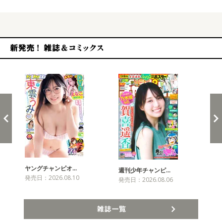
新発売！雑誌&コミックス
ヤングチャンピオ…
チャ
週刊少年チャンピ…
発売日：2026.08.10
発売
発売日：2026.08.06