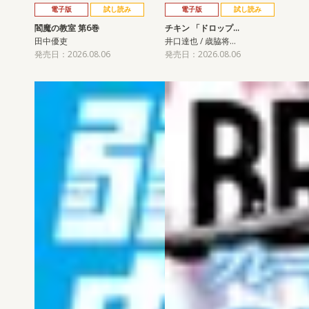
電子版
試し読み
電子版
試し読み
閻魔の教室 第6巻
チキン 「ドロップ…
田中優吏
井口達也 / 歳脇将…
発売日：2026.08.06
発売日：2026.08.06