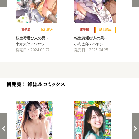
戻る
進む
電子版
試し読み
電子版
試し読み
転生荷運び人の異…
転生荷運び人の異…
転
小海太郎 / ハヤシ
小海太郎 / ハヤシ
小海
発売日：2024.09.27
発売日：2025.04.25
発売
新発売！雑誌&コミックス