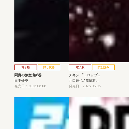
電子版
試し読み
電子版
試し読み
閻魔の教室 第6巻
チキン 「ドロップ…
田中優吏
井口達也 / 歳脇将…
発売日：2026.08.06
発売日：2026.08.06