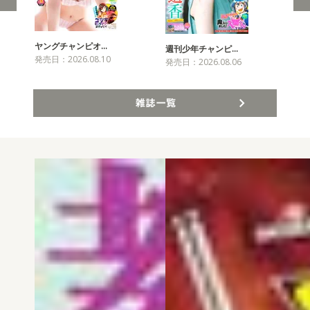
ヤングチャンピオ…
チャ
週刊少年チャンピ…
発売日：2026.08.10
発売
発売日：2026.08.06
雑誌一覧