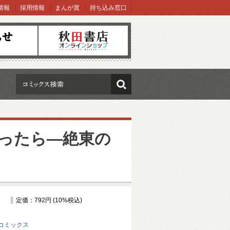
情報
採用情報
まんが賞
持ち込み窓口
オンラインショップ
検索
ったら―絶東の
定価：792円 (10%税込)
コミックス