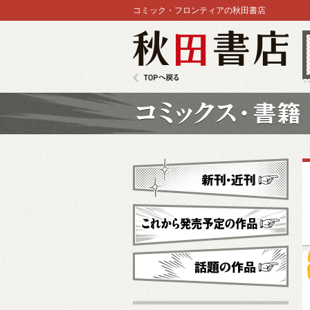
コミック・フロンティアの秋田書店
秋田書店
TOPへ戻る
コミックス
新刊・近刊
これから発売予定
話題の作品