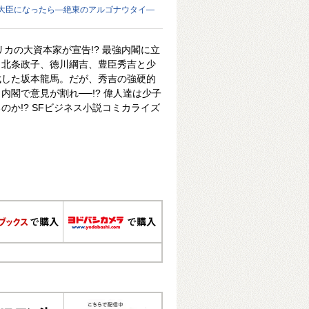
大臣になったら―絶東のアルゴナウタイ―
カの大資本家が宣告!? 最強内閣に立
。北条政子、徳川綱吉、豊臣秀吉と少
成した坂本龍馬。だが、秀吉の強硬的
内閣で意見が割れ──!? 偉人達は少子
か!? SFビジネス小説コミカライズ