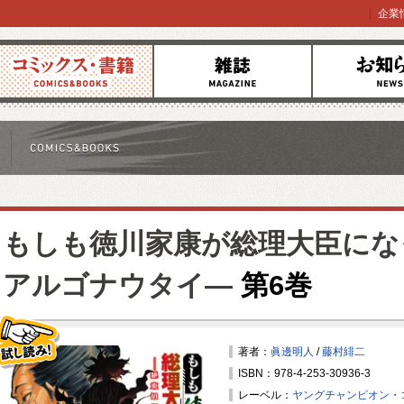
企業
コミックス
雑誌
お知らせ
もしも徳川家康が総理大臣にな
アルゴナウタイ―
第6巻
著者：
眞邊明人
/
藤村緋二
ISBN：978-4-253-30936-3
試し読み！
レーベル：
ヤングチャンピオン・