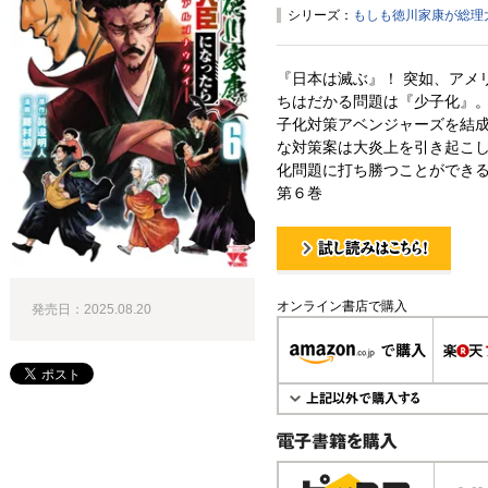
シリーズ：
もしも徳川家康が総理
『日本は滅ぶ』！ 突如、アメリ
ちはだかる問題は『少子化』
子化対策アベンジャーズを結
な対策案は大炎上を引き起こし
化問題に打ち勝つことができるの
第６巻
試し読み！
オンライン書店で購入
発売日：2025.08.20
電子書籍で購入