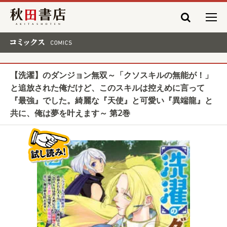
秋田書店
コミックス COMICS
【洗濯】のダンジョン無双～「クソスキルの無能が！」
と追放された俺だけど、このスキルは控えめに言って
『最強』でした。綺麗な『天使』と可愛い『異端龍』と
共に、俺は夢を叶えます～ 第2巻