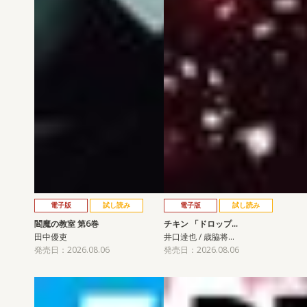
電子版
試し読み
電子版
試し読み
閻魔の教室 第6巻
チキン 「ドロップ…
田中優吏
井口達也 / 歳脇将…
発売日：2026.08.06
発売日：2026.08.06