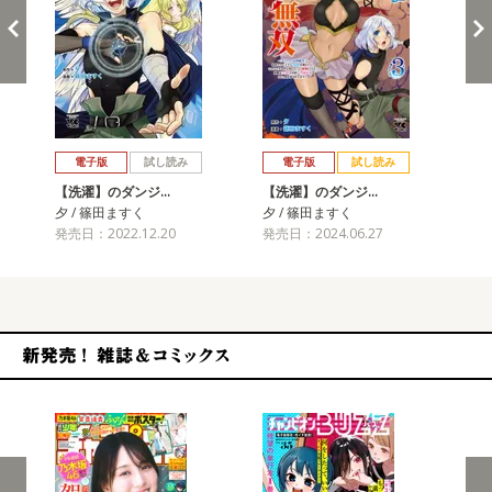
戻る
進む
電子版
試し読み
電子版
試し読み
【洗濯】のダンジ…
【洗濯】のダンジ…
【
夕 / 篠田ますく
夕 / 篠田ますく
夕 
発売日：2022.12.20
発売日：2024.06.27
発売
新発売！雑誌&コミックス