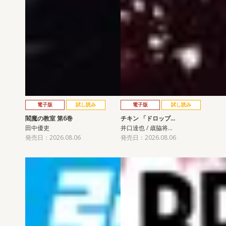
電子版
試し読み
電子版
試し読み
閻魔の教室 第6巻
チキン 「ドロップ…
田中優吏
井口達也 / 歳脇将…
発売日：2026.08.06
発売日：2026.08.06