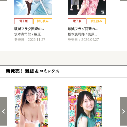
戻る
進む
電子版
試し読み
電子版
試し読み
破滅フラグ回避の…
破滅フラグ回避の…
坂本憲司郎 / 楓原…
坂本憲司郎 / 楓原…
発売日：2025.11.27
発売日：2026.04.27
新発売！雑誌&コミックス