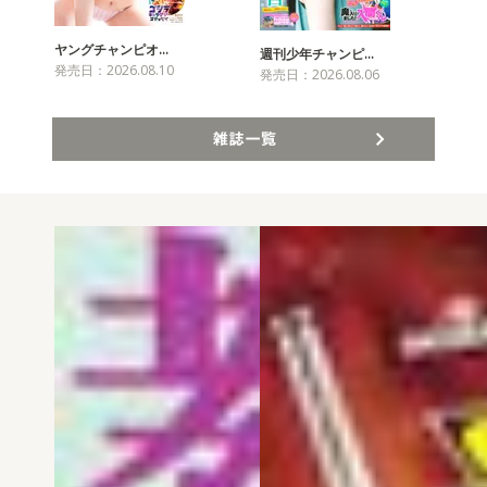
ヤングチャンピオ…
チャ
週刊少年チャンピ…
発売日：2026.08.10
発売
発売日：2026.08.06
雑誌一覧