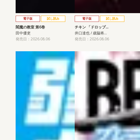
電子版
試し読み
電子版
試し読み
閻魔の教室 第6巻
チキン 「ドロップ…
田中優吏
井口達也 / 歳脇将…
発売日：2026.08.06
発売日：2026.08.06