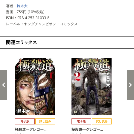
著者：
鈴木大
定価：759円 (10%税込)
ISBN：978-4-253-31033-8
レーベル：ヤングチャンピオン・コミックス
関連コミックス
戻る
進む
電子版
試し読み
電子版
試し読み
極殺道―グレゴー…
極殺道―グレゴー…
極