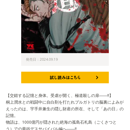
発売日：2024.09.19
試し読みはこちら
【交錯する記憶と身体。受虐が開く、極道殺しの扉――!!】
桐上潤水との戦闘中に自白剤を打たれプルガトリの脳裏によみが
えったのは、宇手井兼生の隠し財産の所在、そして「あの日」の
記憶。
物語は、1000億円が隠された絶海の孤島石札島（ごくさつと
う）での最凶デスサバイバル編へ――!!