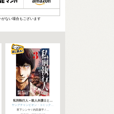
いがない場合もございます
私刑執行人～殺人弁護士と…
ヤングチャンピオン・コミック…
草下シンヤ / 内田康平 / …