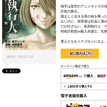
相手は架空のアニメキャラの
詐欺の親玉。
慎ましく生きる母の命を奪っ
ないのに、加害者は社会に潜
だが許さない。私刑執行人・
特殊詐欺犯vs殺人弁護士。壮
悪人どもをミナゴロシにせよ
発売日：2024.11.20
試し読み！
オンライン書店で購入
電子書籍で購入