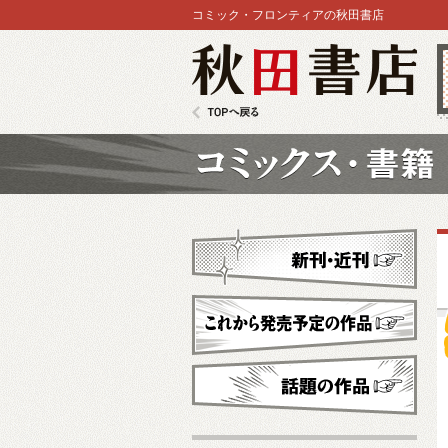
コミック・フロンティアの秋田書店
秋田書店
TOPへ戻る
コミックス
新刊・近刊
これから発売予定
話題の作品