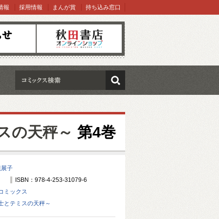
情報
採用情報
まんが賞
持ち込み窓口
オンラインショップ
検索
スの天秤～
第4巻
槻展子
ISBN：978-4-253-31079-6
コミックス
士とテミスの天秤～