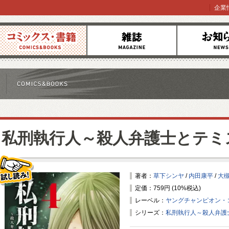
企業
コミックス
雑誌
お知らせ
私刑執行人～殺人弁護士とテミ
著者：
草下シンヤ
/
内田康平
/
大
定価：759円 (10%税込)
試し読み！
レーベル：
ヤングチャンピオン・
シリーズ：
私刑執行人～殺人弁護