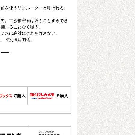
名前を使うリクルーターと呼ばれる、
た男。亡き被害者は叫ぶことすらでき
み捕まることなく嗤う。
テミスは絶対にそれを許さない。
絶、特別法廷開廷。
…――！