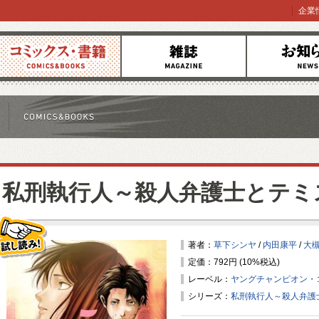
企業
コミックス
雑誌
お知らせ
私刑執行人～殺人弁護士とテミ
著者：
草下シンヤ
/
内田康平
/
大
定価：792円 (10%税込)
試し読み！
レーベル：
ヤングチャンピオン・
シリーズ：
私刑執行人～殺人弁護