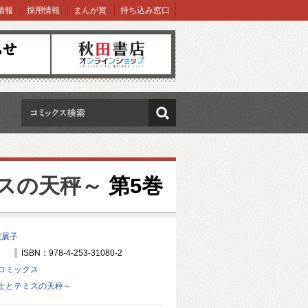
情報
採用情報
まんが賞
持ち込み窓口
オンラインショップ
検索
スの天秤～
第5巻
槻展子
ISBN：978-4-253-31080-2
コミックス
士とテミスの天秤～