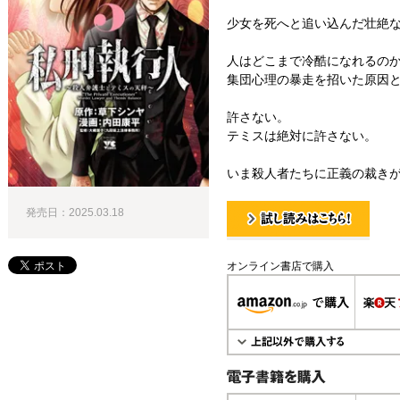
少女を死へと追い込んだ壮絶
人はどこまで冷酷になれるの
集団心理の暴走を招いた原因
許さない。
テミスは絶対に許さない。
いま殺人者たちに正義の裁きが
発売日：2025.03.18
試し読み！
オンライン書店で購入
電子書籍で購入