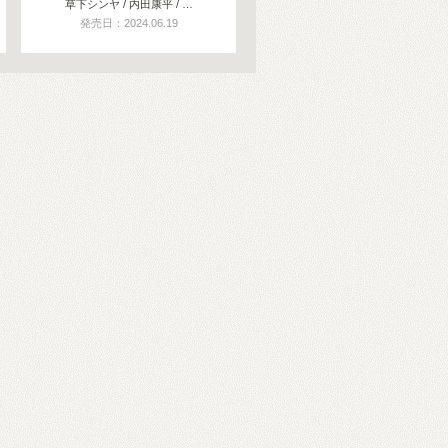
草下シンヤ / 内田康平 / …
発売日：2024.06.19