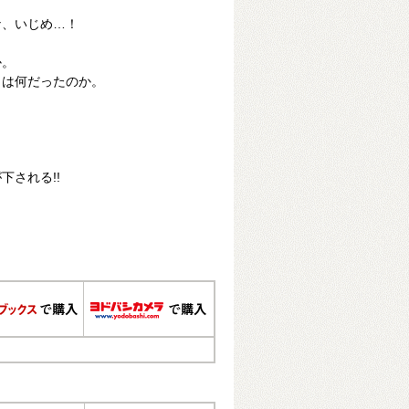
な、いじめ…！
か。
とは何だったのか。
下される!!