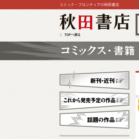
コミック・フロンティアの秋田書店
秋田書店
TOPへ戻る
コミックス
新刊・近刊
これから発売予定
話題の作品