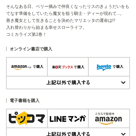
そんなある日、ベリー摘みで仲良くなったリスのきょうだいをも
てなす準備をしていたら魔女を狙う騎士・ディーが現れて…。
善き魔女として生きることを決めたマリエッタの運命は!?
入れ替わりから始まる幸せスローライフ。
コミカライズ第2巻！
オンライン書店で購入
上記以外で購入する
電子書籍を購入