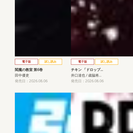
電子版
試し読み
電子版
試し読み
閻魔の教室 第6巻
チキン 「ドロップ…
田中優吏
井口達也 / 歳脇将…
発売日：2026.08.06
発売日：2026.08.06