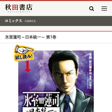
秋田書店
コミックス COMICS
氷室蓮司～日本統一～ 第1巻