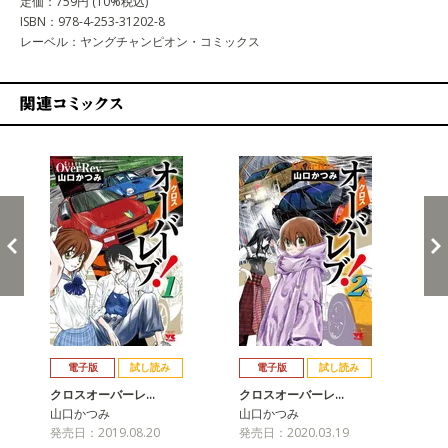
定価：759円 (10%税込)
ISBN：978-4-253-31202-8
レーベル：ヤングチャンピオン・コミックス
関連コミックス
戻る
進む
電子版
試し読み
電子版
試し読み
クロスオーバーレ…
クロスオーバーレ…
ク
山口かつみ
山口かつみ
山
発売日：2019.08.20
発売日：2020.03.19
発売