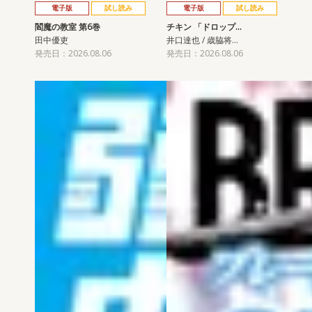
電子版
試し読み
電子版
試し読み
閻魔の教室 第6巻
チキン 「ドロップ…
田中優吏
井口達也 / 歳脇将…
発売日：2026.08.06
発売日：2026.08.06