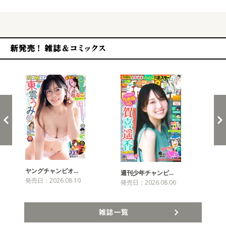
新発売！雑誌&コミックス
ヤングチャンピオ…
チャ
週刊少年チャンピ…
発売日：2026.08.10
発売
発売日：2026.08.06