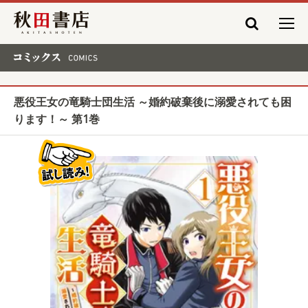
秋田書店
コミックス COMICS
悪役王女の竜騎士団生活 ～婚約破棄後に溺愛されても困
ります！～ 第1巻