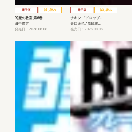
電子版
試し読み
電子版
試し読み
閻魔の教室 第6巻
チキン 「ドロップ…
田中優吏
井口達也 / 歳脇将…
発売日：2026.08.06
発売日：2026.08.06