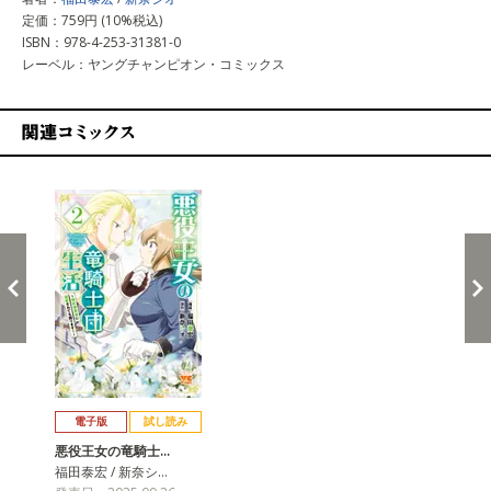
定価：759円 (10%税込)
ISBN：978-4-253-31381-0
レーベル：ヤングチャンピオン・コミックス
関連コミックス
戻る
進む
電子版
試し読み
悪役王女の竜騎士…
福田泰宏 / 新奈シ…