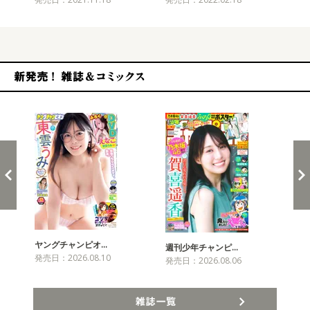
新発売！雑誌&コミックス
ヤングチャンピオ…
チャ
週刊少年チャンピ…
発売日：2026.08.10
発売
発売日：2026.08.06