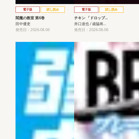
電子版
試し読み
電子版
試し読み
閻魔の教室 第6巻
チキン 「ドロップ…
田中優吏
井口達也 / 歳脇将…
発売日：2026.08.06
発売日：2026.08.06