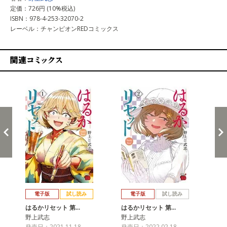
定価：726円 (10%税込)
ISBN：978-4-253-32070-2
レーベル：チャンピオンREDコミックス
関連コミックス
戻る
進む
電子版
試し読み
電子版
試し読み
はるかリセット 第…
はるかリセット 第…
は
野上武志
野上武志
野
発売日：2021.11.18
発売日：2022.02.18
発売