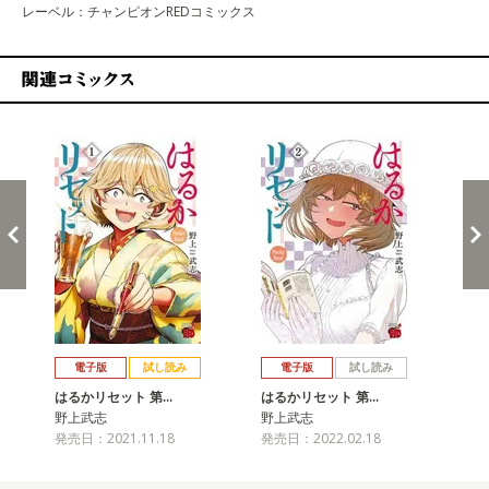
レーベル：チャンピオンREDコミックス
関連コミックス
戻る
進む
電子版
試し読み
電子版
試し読み
はるかリセット 第…
はるかリセット 第…
は
野上武志
野上武志
野
発売日：2021.11.18
発売日：2022.02.18
発売