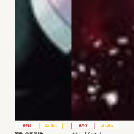
電子版
試し読み
電子版
試し読み
閻魔の教室 第6巻
チキン 「ドロップ…