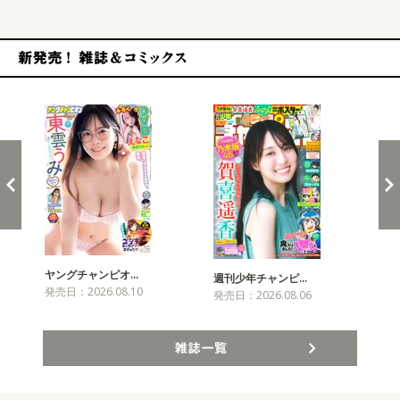
新発売！雑誌&コミックス
ヤングチャンピオ…
チャ
週刊少年チャンピ…
発売日：2026.08.10
発売
発売日：2026.08.06
雑誌一覧