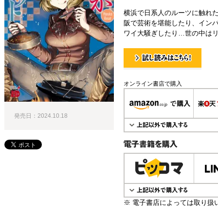
横浜で日系人のルーツに触れ
阪で芸術を堪能したり、イン
ワイ大騒ぎしたり…世の中は
試し読み！
オンライン書店で購入
発売日：2024.10.18
電子書籍で購入
※ 電子書店によっては取り扱