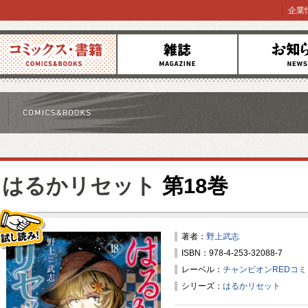
企業
コミックス
雑誌
お知らせ
はるかリセット
第18巻
著者：
野上武志
ISBN：978-4-253-32088-7
試し読み！
レーベル：
チャンピオンREDコ
シリーズ：
はるかリセット