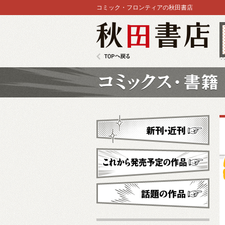
コミック・フロンティアの秋田書店
秋田書店
TOPへ戻る
コミックス
新刊・近刊
これから発売予定
話題の作品