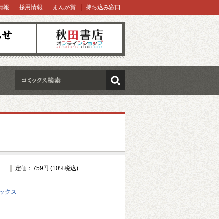
情報
採用情報
まんが賞
持ち込み窓口
オンラインショップ
検索
定価：759円 (10%税込)
ミックス