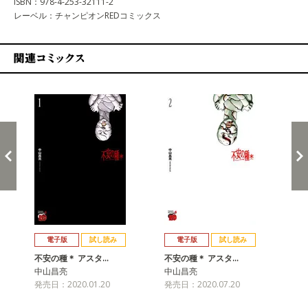
ISBN：978-4-253-32111-2
レーベル：チャンピオンREDコミックス
関連コミックス
戻る
進む
電子版
試し読み
電子版
試し読み
不安の種＊ アスタ…
不安の種＊ アスタ…
不
中山昌亮
中山昌亮
中
発売日：2020.01.20
発売日：2020.07.20
発売