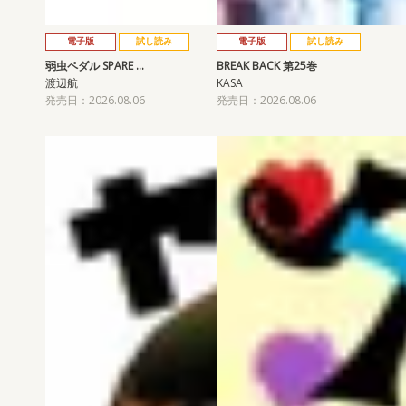
電子版
試し読み
電子版
試し読み
弱虫ペダル SPARE …
BREAK BACK 第25巻
渡辺航
KASA
発売日：2026.08.06
発売日：2026.08.06