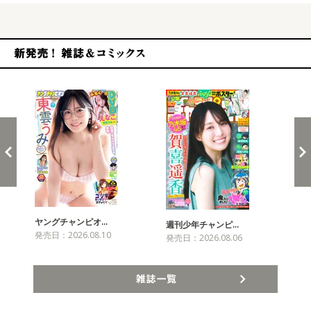
新発売！雑誌&コミックス
ヤングチャンピオ…
チャ
週刊少年チャンピ…
発売日：2026.08.10
発売
発売日：2026.08.06
雑誌一覧