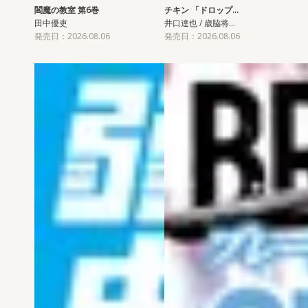
閻魔の教室 第6巻
チキン 「ドロップ…
田中優吏
井口達也 / 歳脇将…
発売日：2026.08.06
発売日：2026.08.06