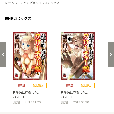
レーベル：チャンピオンREDコミックス
関連コミックス
戻る
進む
電子版
試し読み
電子版
試し読み
科学的に存在しう…
科学的に存在しう…
科
KAKERU
KAKERU
KA
発売日：2017.11.20
発売日：2018.04.20
発売