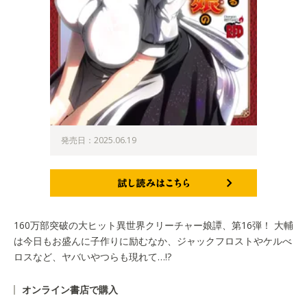
発売日：2025.06.19
試し読みはこちら
160万部突破の大ヒット異世界クリーチャー娘譚、第16弾！ 大輔
は今日もお盛んに子作りに励むなか、ジャックフロストやケルべ
ロスなど、ヤバいやつらも現れて…!?
オンライン書店で購入