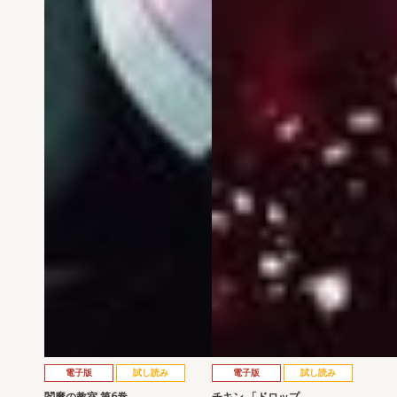
電子版
試し読み
電子版
試し読み
閻魔の教室 第6巻
チキン 「ドロップ…