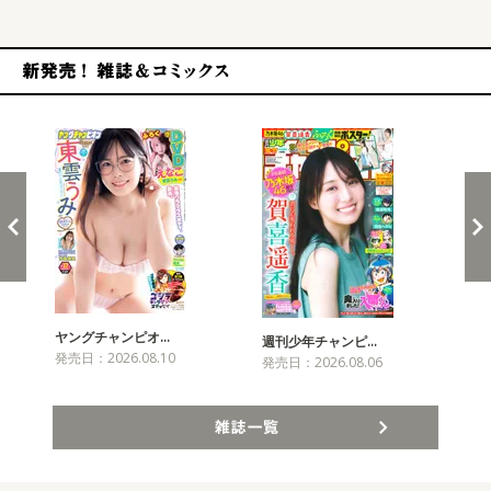
新発売！雑誌&コミックス
ヤングチャンピオ…
チャ
週刊少年チャンピ…
発売日：2026.08.10
発売
発売日：2026.08.06
雑誌一覧