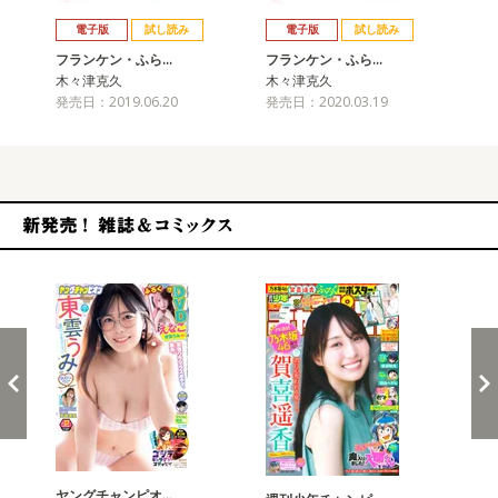
戻る
進む
電子版
試し読み
電子版
試し読み
フランケン・ふら…
フランケン・ふら…
フ
木々津克久
木々津克久
木
発売日：2019.06.20
発売日：2020.03.19
発売
新発売！雑誌&コミックス
ヤングチャンピオ…