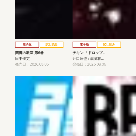
電子版
試し読み
電子版
試し読み
閻魔の教室 第6巻
チキン 「ドロップ…
田中優吏
井口達也 / 歳脇将…
発売日：2026.08.06
発売日：2026.08.06