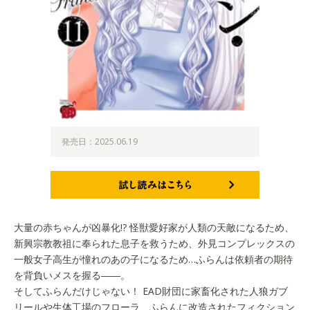
発売日：2025.06.19
試し読みはこちら
大量の赤ちゃんが凶暴化!? 怪獣愛好家が人類の天敵になるため、
新興宗教教祖に奉られた息子を救うため、外見コンプレックスの
一般女子高生が憧れのあの子になるため…ふらんは依頼者の期待
を背負いメスを握る――。
そしてふらんだけじゃない！ EAD財団に家畜化された人狼ガブ
リールや生体工場のフローラ、ふらんに改造されたフィクション