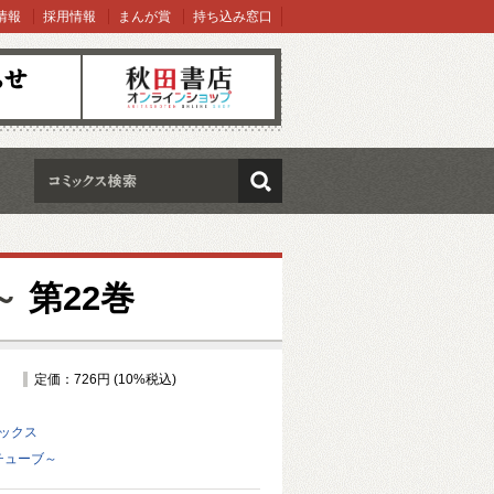
情報
採用情報
まんが賞
持ち込み窓口
オンラインショップ
検索
～
第22巻
定価：726円 (10%税込)
ミックス
ドチューブ～