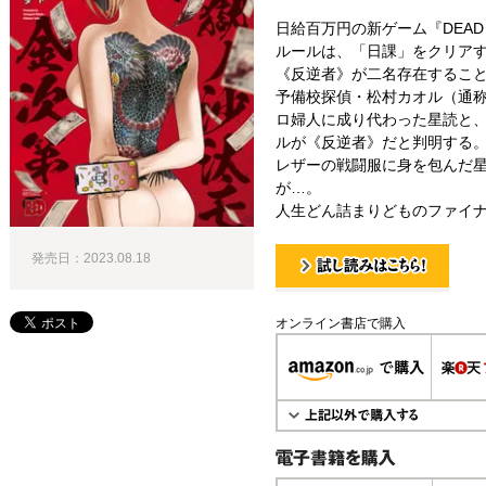
日給百万円の新ゲーム『DEAD Tu
ルールは、「日課」をクリア
《反逆者》が二名存在するこ
予備校探偵・松村カオル（通
ロ婦人に成り代わった星読と
ルが《反逆者》だと判明する
レザーの戦闘服に身を包んだ
が…。
人生どん詰まりどものファイナ
発売日：2023.08.18
試し読み！
オンライン書店で購入
電子書籍で購入