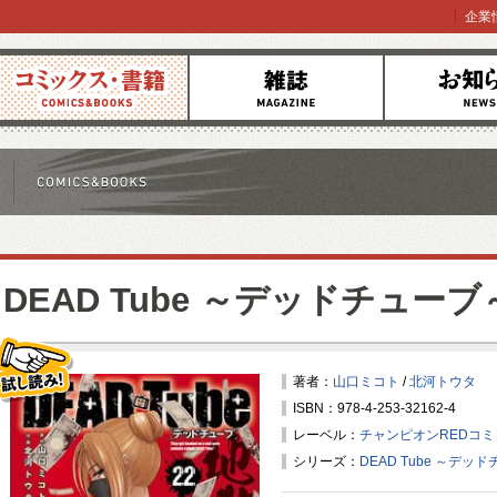
企業
コミックス
雑誌
お知らせ
DEAD Tube ～デッドチューブ
著者：
山口ミコト
/
北河トウタ
ISBN：978-4-253-32162-4
試し読み！
レーベル：
チャンピオンREDコ
シリーズ：
DEAD Tube ～デッ