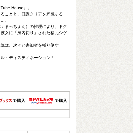
be House』。
することと、日課クリアを邪魔する
と…。
称：まっちょん）の推理により、ドク
、彼女に「身内切り」された福元シゲ
。
星読は、次々と参加者を斬り倒す
ル・ディスティネーション!!