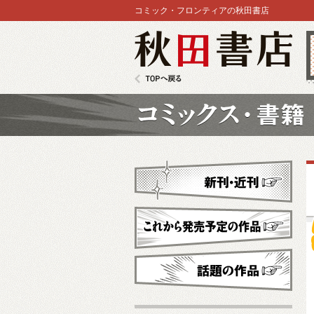
コミック・フロンティアの秋田書店
秋田書店
TOPへ戻る
コミックス
新刊・近刊
これから発売予定
話題の作品