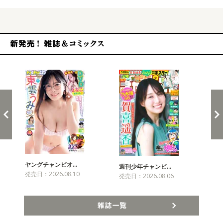
新発売！雑誌&コミックス
ヤングチャンピオ…
チャ
週刊少年チャンピ…
発売日：2026.08.10
発売
発売日：2026.08.06
雑誌一覧