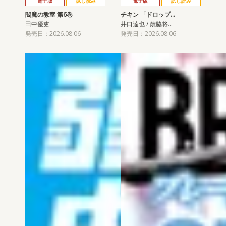
電子版
試し読み
電子版
試し読み
閻魔の教室 第6巻
チキン 「ドロップ…
田中優吏
井口達也 / 歳脇将…
発売日：2026.08.06
発売日：2026.08.06