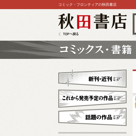
コミック・フロンティアの秋田書店
秋田書店
TOPへ戻る
コミックス
新刊・近刊
これから発売予定
話題の作品