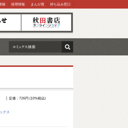
情報
採用情報
まんが賞
持ち込み窓口
オンラインショップ
検索
定価：726円 (10%税込)
ミックス