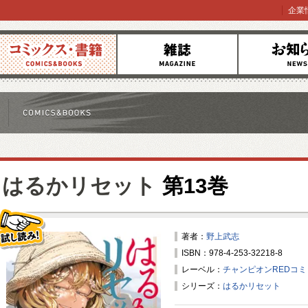
企業
コミックス
雑誌
お知らせ
はるかリセット
第13巻
著者：
野上武志
ISBN：978-4-253-32218-8
試し読み！
レーベル：
チャンピオンREDコ
シリーズ：
はるかリセット