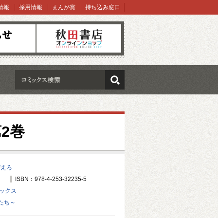
情報
採用情報
まんが賞
持ち込み窓口
オンラインショップ
検索
2巻
ぴえろ
ISBN：978-4-253-32235-5
ミックス
たち～