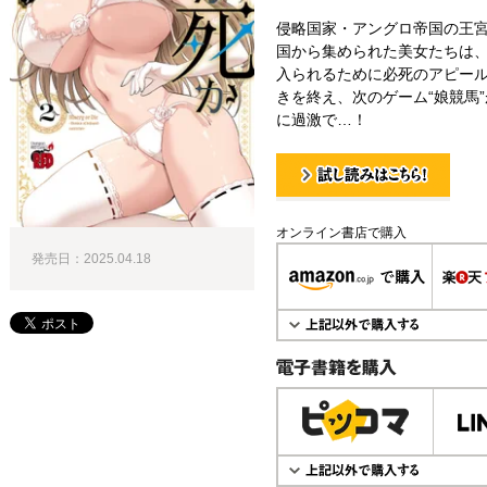
侵略国家・アングロ帝国の王宮
国から集められた美女たちは
入られるために必死のアピー
きを終え、次のゲーム“娘競馬
に過激で…！
試し読み！
オンライン書店で購入
発売日：2025.04.18
電子書籍で購入