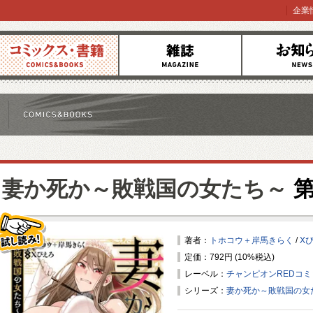
企業
コミックス
雑誌
お知らせ
妻か死か～敗戦国の女たち～
第
著者：
トホコウ＋岸馬きらく
/
X
定価：792円 (10%税込)
試し読み！
レーベル：
チャンピオンREDコ
シリーズ：
妻か死か～敗戦国の女