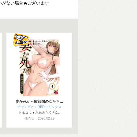
いがない場合もございます
妻か死か～敗戦国の女たち…
チャンピオンREDコミックス
トホコウ＋岸馬きらく / X…
発売日：2026.02.19