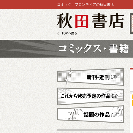
コミック・フロンティアの秋田書店
秋田書店
TOPへ戻る
コミックス
新刊・近刊
これから発売予定
話題の作品