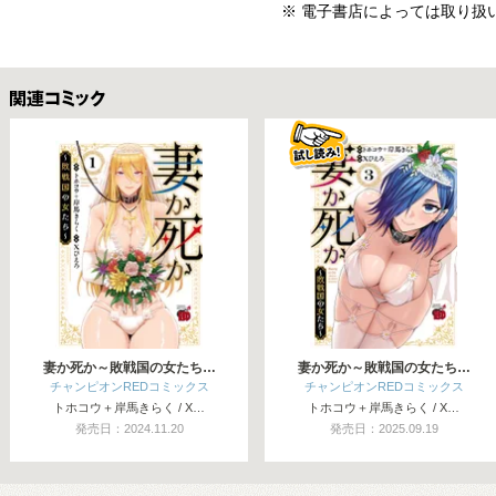
※ 電子書店によっては取り扱
関連コミックス
妻か死か～敗戦国の女たち…
妻か死か～敗戦国の女たち…
チャンピオンREDコミックス
チャンピオンREDコミックス
トホコウ＋岸馬きらく / X…
トホコウ＋岸馬きらく / X…
発売日：2024.11.20
発売日：2025.09.19