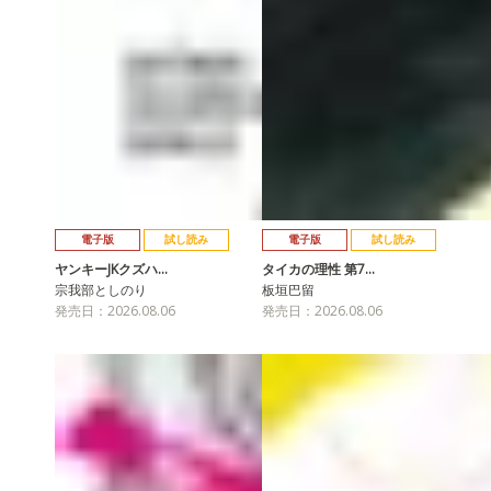
電子版
試し読み
電子版
試し読み
ヤンキーJKクズハ…
タイカの理性 第7…
宗我部としのり
板垣巴留
発売日：2026.08.06
発売日：2026.08.06