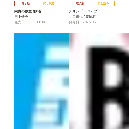
電子版
試し読み
電子版
試し読み
閻魔の教室 第6巻
チキン 「ドロップ…
田中優吏
井口達也 / 歳脇将…
発売日：2026.08.06
発売日：2026.08.06