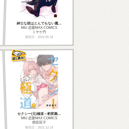
紳士な彼はとんでもない魔…
MIU 恋愛MAX COMICS
ミヤケ円
発売日：2022.05.16
セクシー(元)極道～豹変義…
MIU 恋愛MAX COMICS
西臣匡子
発売日：2021.12.16