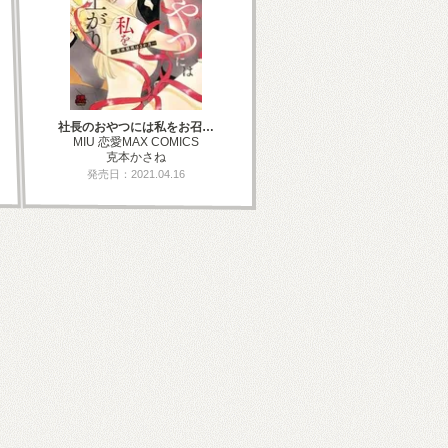
社長のおやつには私をお召…
MIU 恋愛MAX COMICS
克本かさね
発売日：2021.04.16