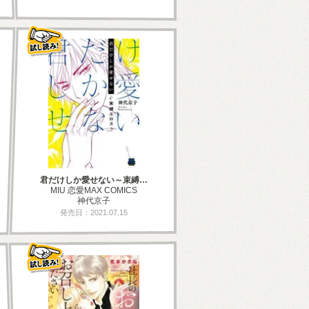
君だけしか愛せない～束縛…
MIU 恋愛MAX COMICS
神代京子
発売日：2021.07.15