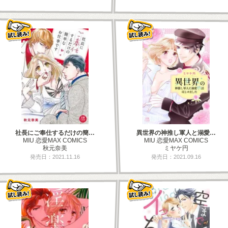
社長にご奉仕するだけの簡…
異世界の神推し軍人と溺愛…
MIU 恋愛MAX COMICS
MIU 恋愛MAX COMICS
秋元奈美
ミヤケ円
発売日：2021.11.16
発売日：2021.09.16