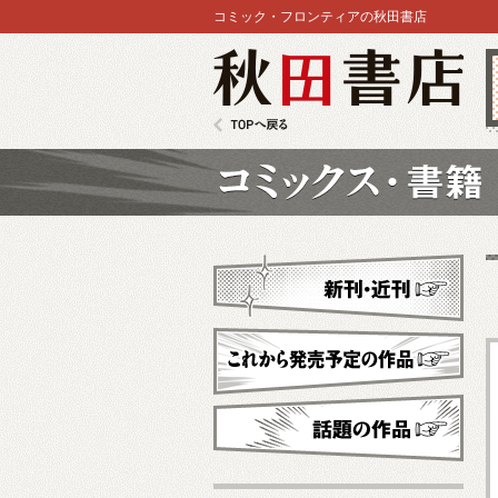
コミック・フロンティアの秋田書店
秋田書店
TOPへ戻る
コミックス
新刊・近刊
これから発売予定
話題の作品