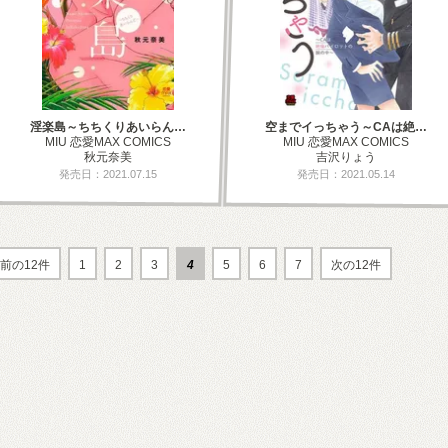
淫楽島～ちちくりあいらん…
空までイっちゃう～CAは絶…
MIU 恋愛MAX COMICS
MIU 恋愛MAX COMICS
秋元奈美
吉沢りょう
発売日：2021.07.15
発売日：2021.05.14
前の12件
1
2
3
4
5
6
7
次の12件