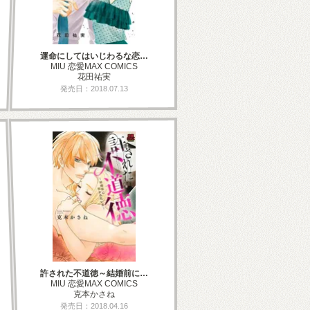
運命にしてはいじわるな恋…
MIU 恋愛MAX COMICS
花田祐実
発売日：2018.07.13
許された不道徳～結婚前に…
MIU 恋愛MAX COMICS
克本かさね
発売日：2018.04.16