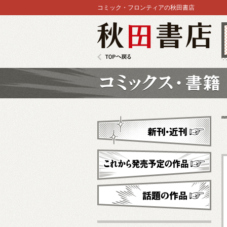
コミック・フロンティアの秋田書店
秋田書店
TOPへ戻る
コミックス
新刊・近刊
これから発売予定
話題の作品