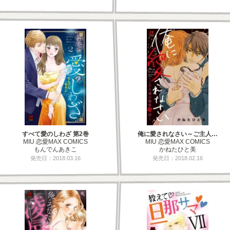
すべて愛のしわざ 第2巻
俺に愛されなさい～ご主人…
MIU 恋愛MAX COMICS
MIU 恋愛MAX COMICS
もんでんあきこ
かねたひと美
発売日：2018.03.16
発売日：2018.02.16