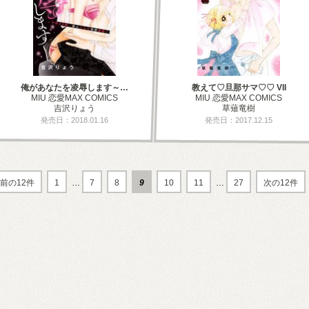
俺があなたを凌辱します～…
教えて♡旦那サマ♡♡ VII
MIU 恋愛MAX COMICS
MIU 恋愛MAX COMICS
吉沢りょう
草薙竜樹
発売日：2018.01.16
発売日：2017.12.15
前の12件
1
…
7
8
9
10
11
…
27
次の12件