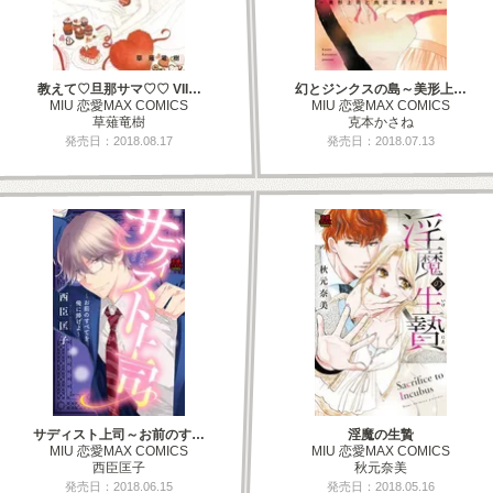
教えて♡旦那サマ♡♡ VII…
幻とジンクスの島～美形上…
MIU 恋愛MAX COMICS
MIU 恋愛MAX COMICS
草薙竜樹
克本かさね
発売日：2018.08.17
発売日：2018.07.13
サディスト上司～お前のす…
淫魔の生贄
MIU 恋愛MAX COMICS
MIU 恋愛MAX COMICS
西臣匡子
秋元奈美
発売日：2018.06.15
発売日：2018.05.16