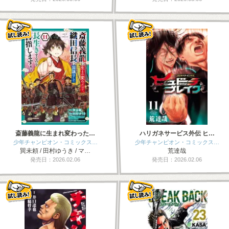
斎藤義龍に生まれ変わった…
ハリガネサービス外伝 ヒ…
少年チャンピオン・コミックス…
少年チャンピオン・コミックス…
巽未頼 / 田村ゆうき / マ…
荒達哉
発売日：2026.02.06
発売日：2026.02.06