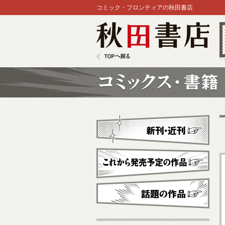
コミック・フロンティアの秋田書店
秋田書店
TOPへ戻る
コミックス
新刊・近刊
これから発売予定
話題の作品