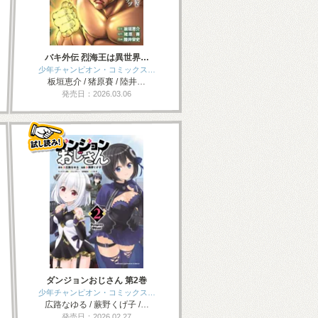
バキ外伝 烈海王は異世界…
少年チャンピオン・コミックス…
板垣恵介 / 猪原賽 / 陸井…
発売日：2026.03.06
ダンジョンおじさん 第2巻
少年チャンピオン・コミックス…
広路なゆる / 蕨野くげ子 /…
発売日：2026.02.27