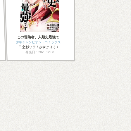
この冒険者、人類史最強で…
少年チャンピオン・コミックス…
日之影ソラ / みやけりく /…
発売日：2025.12.08