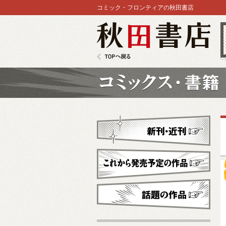
コミック・フロンティアの秋田書店
秋田書店
TOPへ戻る
コミックス
新刊・近刊
これから発売予定
話題の作品