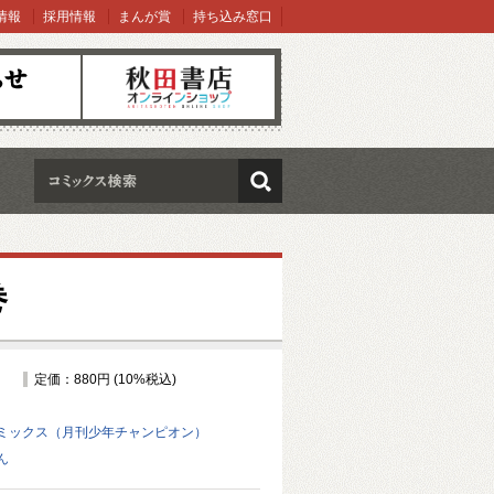
情報
採用情報
まんが賞
持ち込み窓口
オンラインショップ
検索
巻
定価：880円 (10%税込)
ミックス（月刊少年チャンピオン）
ん