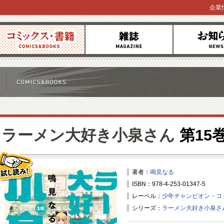
企業
コミックス
雑誌
お知らせ
ラーメン大好き小泉さん
第15
著者：
鳴見なる
ISBN：978-4-253-01347-5
試し読み！
レーベル：
少年チャンピオン・コ
シリーズ：
ラーメン大好き小泉さ