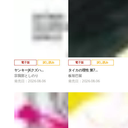
電子版
試し読み
電子版
試し読み
ヤンキーJKクズハ…
タイカの理性 第7…
宗我部としのり
板垣巴留
発売日：2026.08.06
発売日：2026.08.06