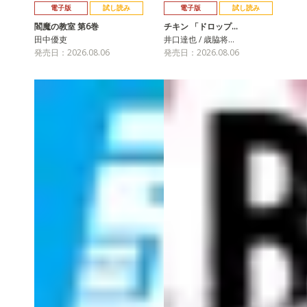
電子版
試し読み
電子版
試し読み
閻魔の教室 第6巻
チキン 「ドロップ…
田中優吏
井口達也 / 歳脇将…
発売日：2026.08.06
発売日：2026.08.06