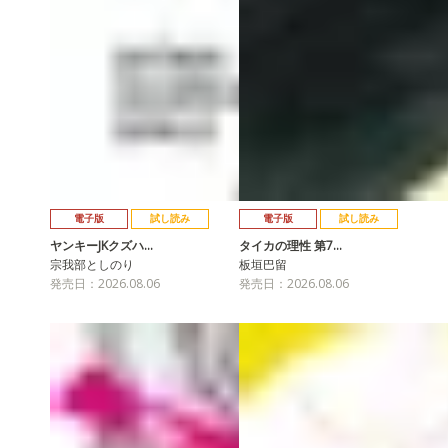
電子版
試し読み
電子版
試し読み
ヤンキーJKクズハ…
タイカの理性 第7…
宗我部としのり
板垣巴留
発売日：2026.08.06
発売日：2026.08.06