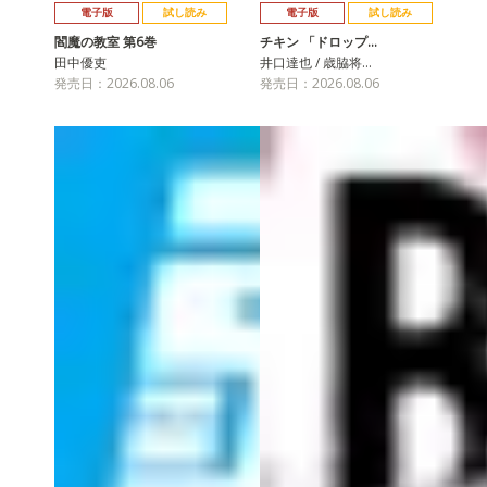
電子版
試し読み
電子版
試し読み
閻魔の教室 第6巻
チキン 「ドロップ…
田中優吏
井口達也 / 歳脇将…
発売日：2026.08.06
発売日：2026.08.06