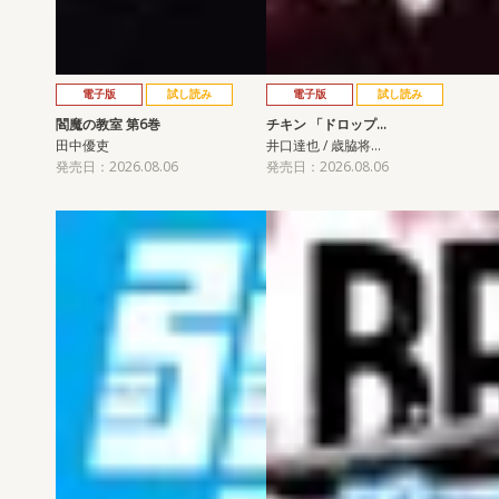
電子版
試し読み
電子版
試し読み
閻魔の教室 第6巻
チキン 「ドロップ…
田中優吏
井口達也 / 歳脇将…
発売日：2026.08.06
発売日：2026.08.06