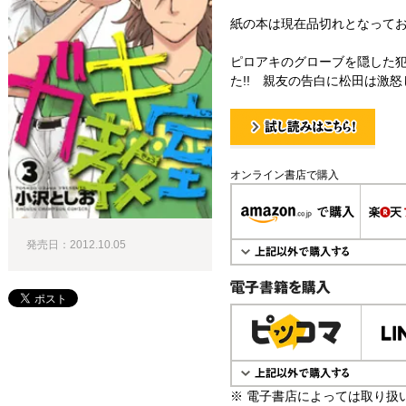
紙の本は現在品切れとなって
ピロアキのグローブを隠した
た!! 親友の告白に松田は激怒し
試し読み！
オンライン書店で購入
発売日：2012.10.05
電子書籍で購入
※ 電子書店によっては取り扱