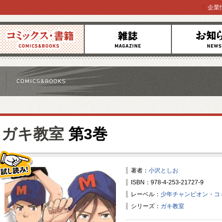
企業
コミックス
雑誌
お知らせ
ガキ教室
第3巻
著者：
小沢としお
ISBN：978-4-253-21727-9
試し読み！
レーベル：
少年チャンピオン・コ
シリーズ：
ガキ教室