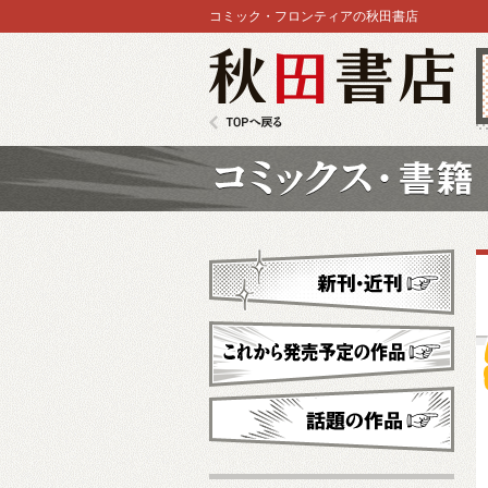
コミック・フロンティアの秋田書店
秋田書店
TOPへ戻る
コミックス
新刊・近刊
これから発売予定
話題の作品