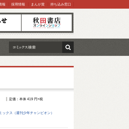
情報
採用情報
まんが賞
持ち込み窓口
オンラインショップ
検索
定価：本体 419 円+税
ミックス（週刊少年チャンピオン）