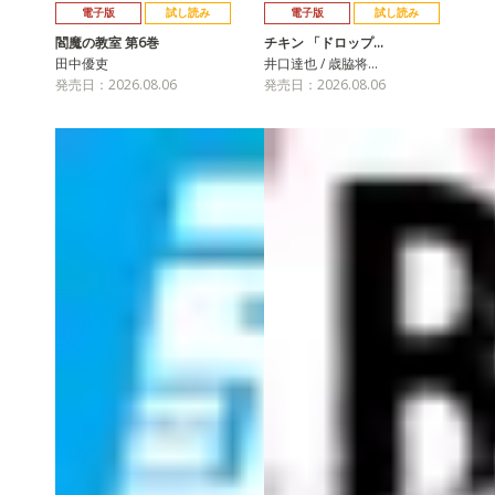
電子版
試し読み
電子版
試し読み
閻魔の教室 第6巻
チキン 「ドロップ…
田中優吏
井口達也 / 歳脇将…
発売日：2026.08.06
発売日：2026.08.06