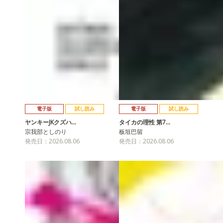
電子版
試し読み
電子版
試し読み
ヤンキーJKクズハ…
タイカの理性 第7…
宗我部としのり
板垣巴留
発売日：2026.08.06
発売日：2026.08.06