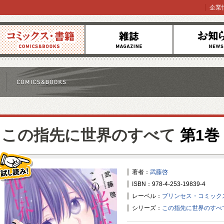
企業
コミックス
雑誌
お知らせ
この指先に世界のすべて
第1巻
著者：
武藤啓
ISBN：978-4-253-19839-4
試し読み！
レーベル：
プリンセス・コミック
シリーズ：
この指先に世界のすべ