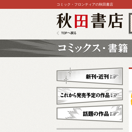
コミック・フロンティアの秋田書店
秋田書店
TOPへ戻る
コミックス
新刊・近刊
これから発売予定
話題の作品