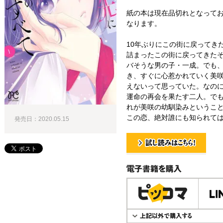
紙の本は現在品切れとなってお
なります。
10年ぶりにこの街に戻ってき
詰まったこの街に戻ってきた
バそうな男の子・一成。でも
き、すぐに心惹かれていく美
えないって思っていた。なの
運命の再会を果たす二人。で
れが美咲の幼馴染みということ
この恋、絶対誰にも知られては
発売日：2020.05.15
試し読み！
電子書籍で購入