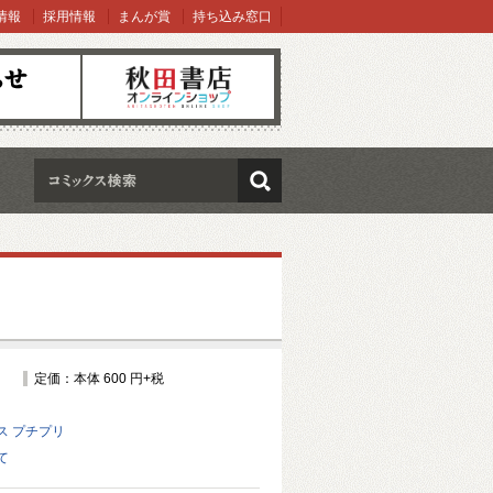
情報
採用情報
まんが賞
持ち込み窓口
オンラインショップ
検索
定価：本体 600 円+税
ス プチプリ
て