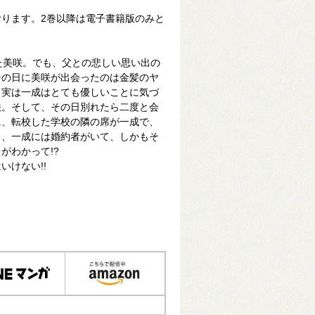
ります。2巻以降は電子書籍版のみと
た美咲。でも、父との悲しい思い出の
その日に美咲が出会ったのは金髪のヤ
、実は一成はとても優しいことに気づ
咲。そして、その日別れたら二度と会
に、転校した学校の隣の席が一成で、
も、一成には婚約者がいて、しかもそ
がわかって!?
いけない!!