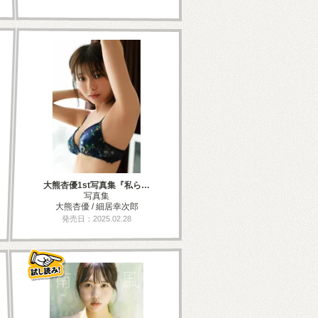
大熊杏優1st写真集『私ら…
写真集
大熊杏優 / 細居幸次郎
発売日：2025.02.28