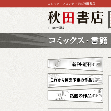
コミック・フロンティアの秋田書店
秋田書店
TOPへ戻る
コミックス
新刊・近刊
これから発売予定
話題の作品