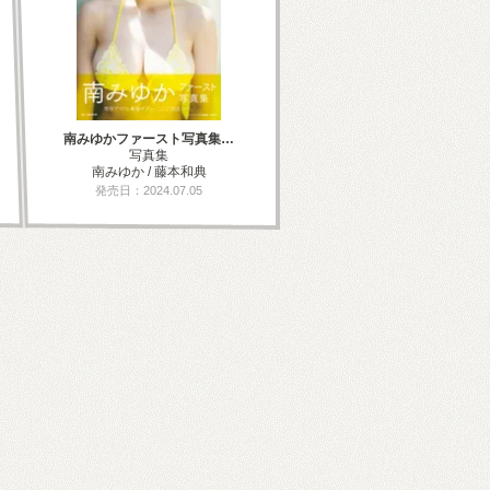
南みゆかファースト写真集…
写真集
南みゆか / 藤本和典
発売日：2024.07.05