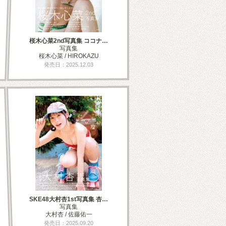
桜木心菜2nd写真集 ココナ…
写真集
桜木心菜 / HIROKAZU
発売日：2025.12.03
SKE48大村杏1st写真集 杏…
写真集
大村杏 / 佐藤佑一
発売日：2025.09.20