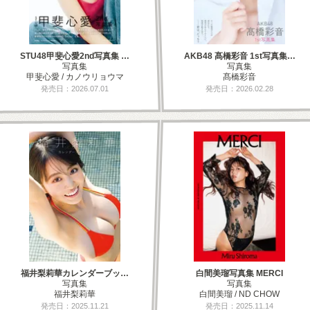
STU48甲斐心愛2nd写真集 …
AKB48 髙橋彩音 1st写真集…
写真集
写真集
甲斐心愛 / カノウリョウマ
髙橋彩音
発売日：2026.07.01
発売日：2026.02.28
福井梨莉華カレンダーブッ…
白間美瑠写真集 MERCI
写真集
写真集
福井梨莉華
白間美瑠 / ND CHOW
発売日：2025.11.21
発売日：2025.11.14