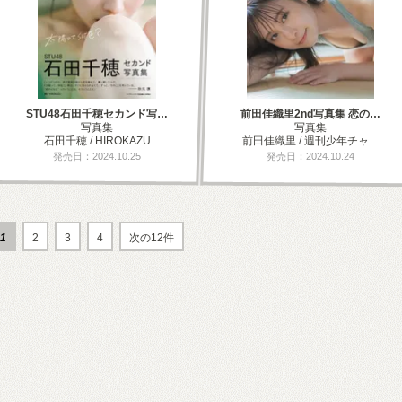
STU48石田千穂セカンド写…
前田佳織里2nd写真集 恋の…
写真集
写真集
石田千穂 / HIROKAZU
前田佳織里 / 週刊少年チャ…
発売日：2024.10.25
発売日：2024.10.24
1
2
3
4
次の12件