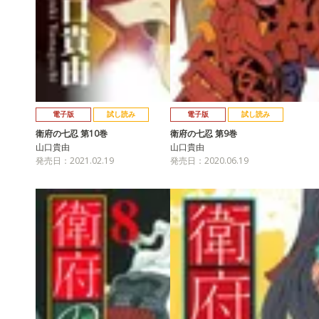
電子版
試し読み
電子版
試し読み
衛府の七忍 第10巻
衛府の七忍 第9巻
山口貴由
山口貴由
発売日：2021.02.19
発売日：2020.06.19