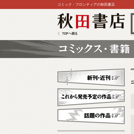
コミック・フロンティアの秋田書店
秋田書店
TOPへ戻る
コミックス
新刊・近刊
これから発売予定
話題の作品