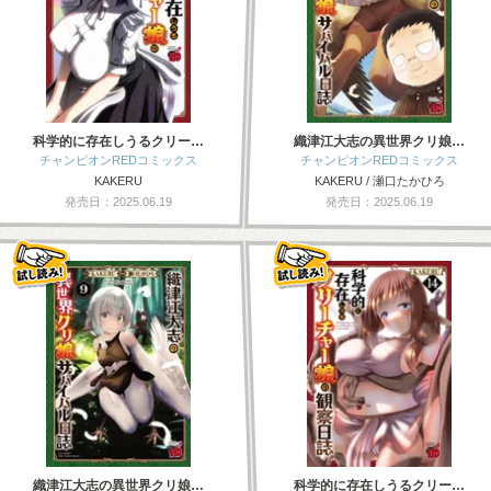
科学的に存在しうるクリー…
織津江大志の異世界クリ娘…
チャンピオンREDコミックス
チャンピオンREDコミックス
KAKERU
KAKERU / 瀬口たかひろ
発売日：2025.06.19
発売日：2025.06.19
織津江大志の異世界クリ娘…
科学的に存在しうるクリー…