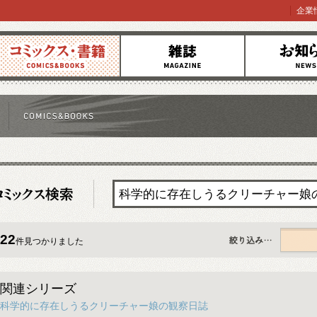
企業
コミックス
雑誌
お知らせ
22
件見つかりました
すべて
関連シリーズ
科学的に存在しうるクリーチャー娘の観察日誌