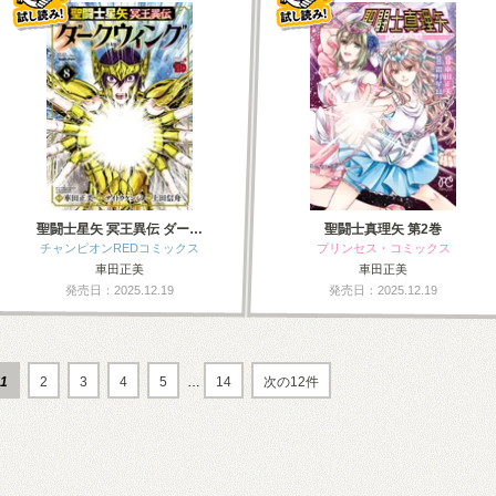
聖闘士星矢 冥王異伝 ダー…
聖闘士真理矢 第2巻
チャンピオンREDコミックス
プリンセス・コミックス
車田正美
車田正美
発売日：2025.12.19
発売日：2025.12.19
1
2
3
4
5
…
14
次の12件