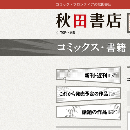
コミック・フロンティアの秋田書店
秋田書店
TOPへ戻る
コミックス
新刊・近刊
これから発売予定
話題の作品