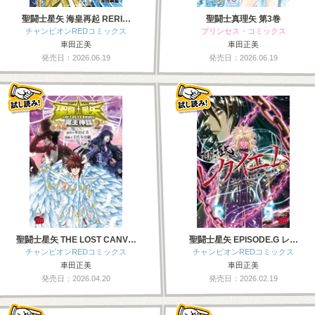
聖闘士星矢 海皇再起 RERI…
聖闘士真理矢 第3巻
チャンピオンREDコミックス
プリンセス・コミックス
車田正美
車田正美
発売日：2026.06.19
発売日：2026.06.19
聖闘士星矢 THE LOST CANV…
聖闘士星矢 EPISODE.G レ…
チャンピオンREDコミックス
チャンピオンREDコミックス
車田正美
車田正美
発売日：2026.04.20
発売日：2026.02.19