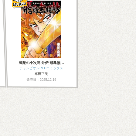
風魔の小次郎 外伝 飛鳥無…
チャンピオンREDコミックス
車田正美
発売日：2025.12.19