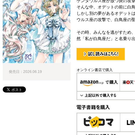
ケンタウルス座が放つ炎の攻
そんな中、オデットの前に白
しかし別の夢があるオデット
ウルス座の攻撃で、白鳥座の
その時、みんなを逃がすため
然「私が白鳥座だ」と名乗り出
試し読み！
オンライン書店で購入
発売日：2026.06.19
電子書籍で購入