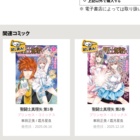
※ 電子書店によっては取り扱
関連コミックス
聖闘士真理矢 第1巻
聖闘士真理矢 第2巻
プリンセス・コミックス
プリンセス・コミックス
車田正美 / 霜月星良
車田正美 / 霜月星良
発売日：2025.06.16
発売日：2025.12.19