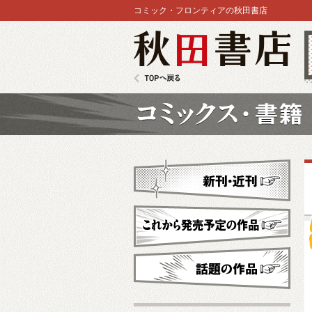
コミック・フロンティアの秋田書店
秋田書店
TOPへ戻る
コミックス
新刊・近刊
これから発売予定
話題の作品