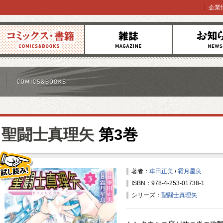
企業
コミックス
雑誌
お知らせ
聖闘士真理矢
第3巻
著者：
車田正美
/
霜月星良
ISBN：978-4-253-01738-1
試し読み！
シリーズ：
聖闘士真理矢