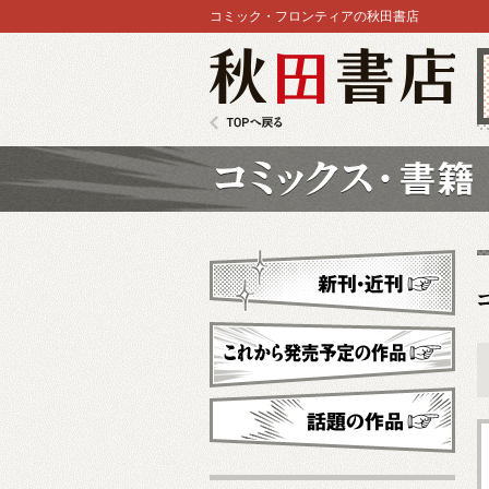
コミック・フロンティアの秋田書店
秋田書店
TOPへ戻る
コミックス
新刊・近刊
これから発売予定
話題の作品