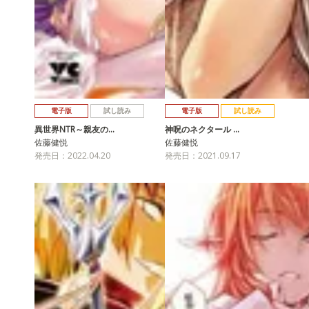
電子版
試し読み
電子版
試し読み
異世界NTR～親友の…
神呪のネクタール …
佐藤健悦
佐藤健悦
発売日：2022.04.20
発売日：2021.09.17