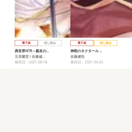
電子版
試し読み
電子版
試し読み
異世界NTR～親友の…
神呪のネクタール …
五里蘭堂 / 佐藤健…
佐藤健悦
発売日：2021.06.18
発売日：2021.04.20