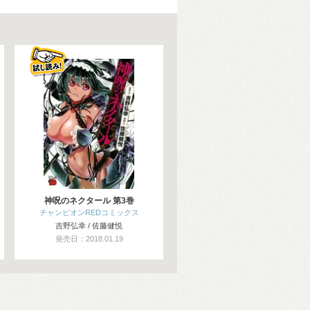
神呪のネクタール 第3巻
チャンピオンREDコミックス
吉野弘幸 / 佐藤健悦
発売日：2018.01.19