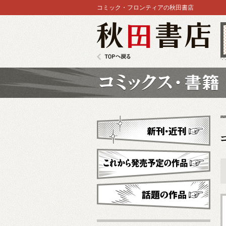
コミック・フロンティアの秋田書店
秋田書店
TOPへ戻る
コミックス
新刊・近刊
これから発売予定
話題の作品