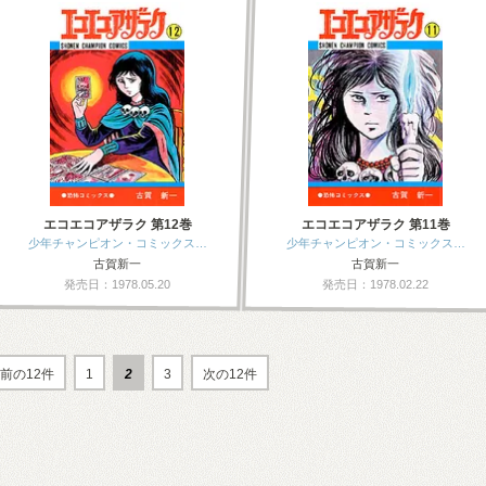
エコエコアザラク 第12巻
エコエコアザラク 第11巻
少年チャンピオン・コミックス…
少年チャンピオン・コミックス…
古賀新一
古賀新一
発売日：1978.05.20
発売日：1978.02.22
前の12件
1
2
3
次の12件