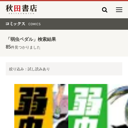
秋田書店
コミックス COMICS
「弱虫ペダル」検索結果
85
件見つかりました
絞り込み：試し読みあり