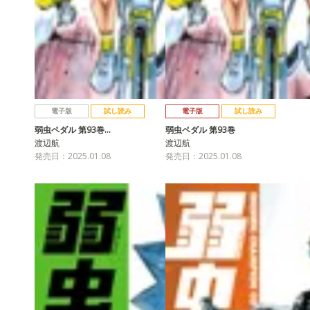
電子版
試し読み
電子版
試し読み
弱虫ペダル 第93巻…
弱虫ペダル 第93巻
渡辺航
渡辺航
発売日：2025.01.08
発売日：2025.01.08