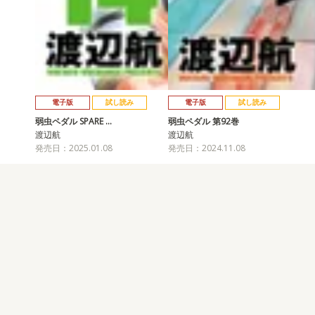
電子版
試し読み
電子版
試し読み
弱虫ペダル SPARE …
弱虫ペダル 第92巻
渡辺航
渡辺航
発売日：2025.01.08
発売日：2024.11.08