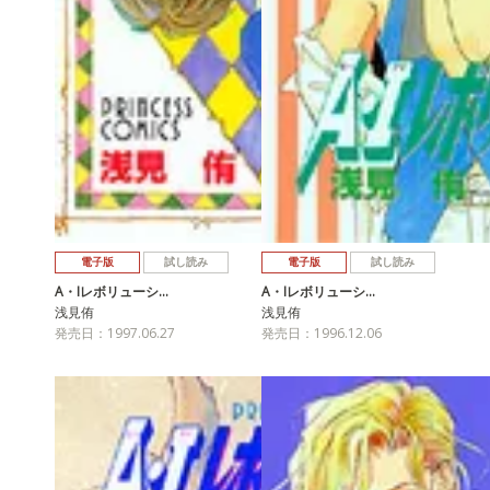
電子版
試し読み
電子版
試し読み
A・Iレボリューシ…
A・Iレボリューシ…
浅見侑
浅見侑
発売日：1997.06.27
発売日：1996.12.06