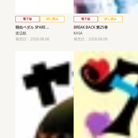
電子版
試し読み
電子版
試し読み
弱虫ペダル SPARE …
BREAK BACK 第25巻
渡辺航
KASA
発売日：2026.08.06
発売日：2026.08.06