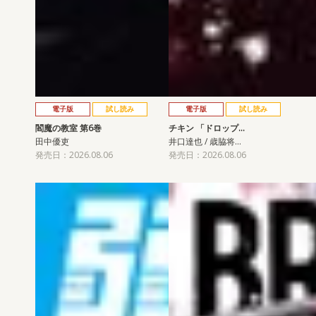
電子版
試し読み
電子版
試し読み
閻魔の教室 第6巻
チキン 「ドロップ…
田中優吏
井口達也 / 歳脇将…
発売日：2026.08.06
発売日：2026.08.06