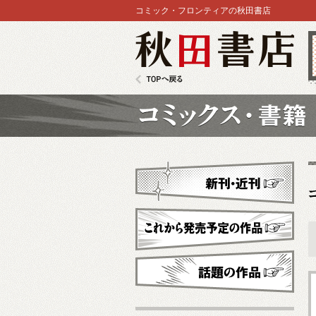
コミック・フロンティアの秋田書店
秋田書店
TOPへ戻る
コミックス
新刊・近刊
これから発売予定
話題の作品