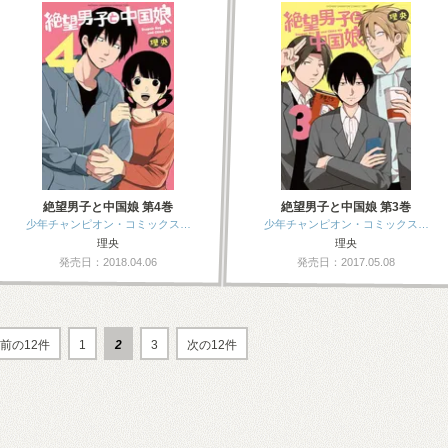
絶望男子と中国娘 第4巻
絶望男子と中国娘 第3巻
少年チャンピオン・コミックス…
少年チャンピオン・コミックス…
理央
理央
発売日：2018.04.06
発売日：2017.05.08
前の12件
1
2
3
次の12件