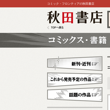
コミック・フロンティアの秋田書店
秋田書店
TOPへ戻る
コミックス
新刊・近刊
これから発売予定
話題の作品